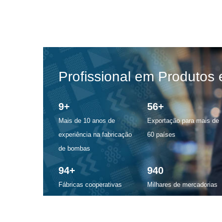
Profissional em Produtos 
10
+
60
+
Mais de 10 anos de
Exportação para mais de
experiência na fabricação
60 países
de bombas
100
+
1000
Fábricas cooperativas
Milhares de mercadorias
40000
Nossa fábrica tem mais de