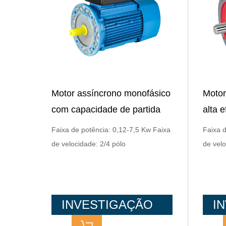
Motor assíncrono monofásico
Motor
com capacidade de partida
alta e
da série YC com concha
Faixa de potência: 0,12-7,5 Kw Faixa
Faixa d
quadrada
de velocidade: 2/4 pólo
de velo
INVESTIGAÇÃO
I