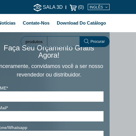
SALA 3D
(
0
)
INGLÊS
Notícias
Contate-Nos
Download Do Catálogo
produtos
Procurar
Faça Seu Orçamento Grátis
Agora!
nceramente, convidamos você a ser nosso
revendedor ou distribuidor.
ME*
Mail*
one/Whatsapp