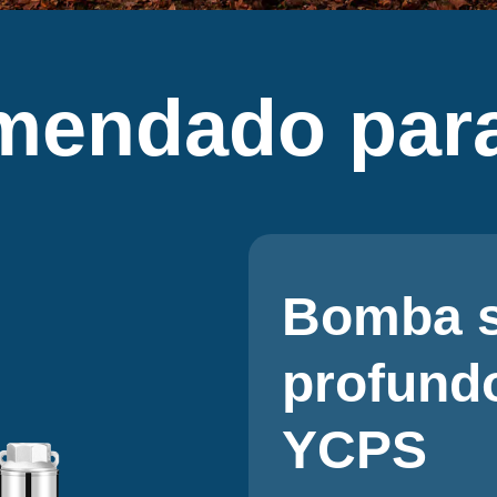
mendado para
Bomba s
profund
YCPS