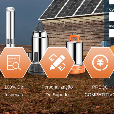
Co
Inq
100% De
Personalização
PREÇO
Inspeção
De Suporte
COMPETITIV