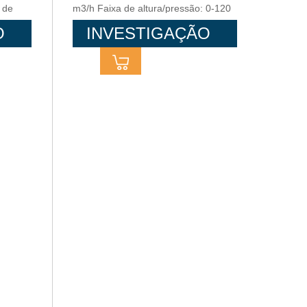
 de
m3/h Faixa de altura/pressão: 0-120
m Faixa de potência: 210-1300 w
O
INVESTIGAÇÃO