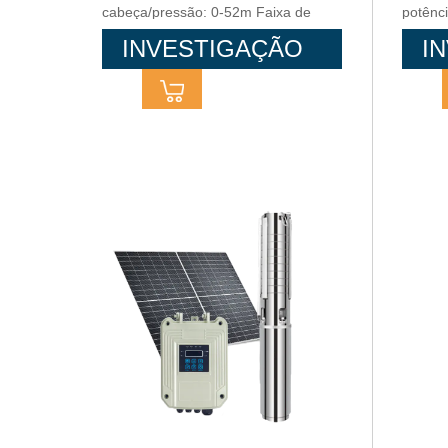
cabeça/pressão: 0-52m Faixa de
potênc
potência: 370-750 w
INVESTIGAÇÃO
I