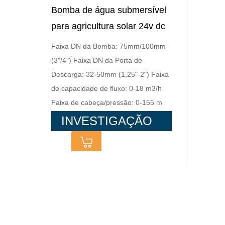
Bomba de água submersível
para agricultura solar 24v dc
Faixa DN da Bomba: 75mm/100mm
(3"/4") Faixa DN da Porta de
Descarga: 32-50mm (1,25"-2") Faixa
de capacidade de fluxo: 0-18 m3/h
Faixa de cabeça/pressão: 0-155 m
Faixa de potência: 300-1300 w
INVESTIGAÇÃO