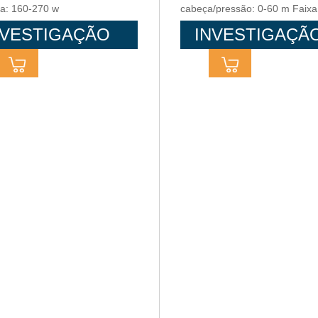
ia: 160-270 w
cabeça/pressão: 0-60 m Faixa
potência: 270-750 w
NVESTIGAÇÃO
INVESTIGAÇÃ