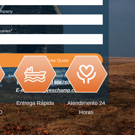
mpany
uiries*
Entraremos em contato com você dentro de hoje.
Whatsapp:+86-18667600006
E-mail:
info@yeschamp.com
Entrega Rápida
Atendimento 24
O
Horas