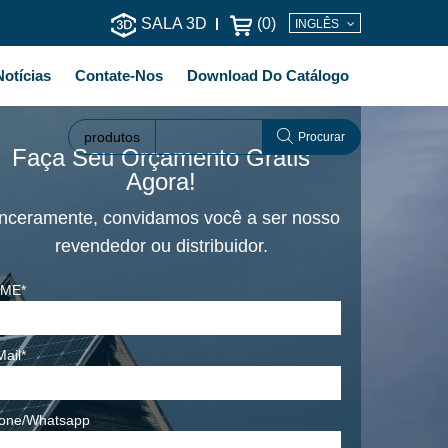
SALA 3D
(
0
)
INGLÊS
Notícias
Contate-Nos
Download Do Catálogo
produtos
Procurar
Faça Seu Orçamento Grátis
Agora!
nceramente, convidamos você a ser nosso
revendedor ou distribuidor.
ME*
Mail*
one/Whatsapp