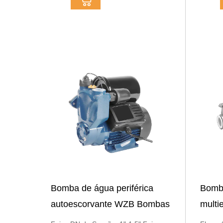
Bomba de água periférica
Bomba
autoescorvante WZB Bombas
multi
periféricas de água limpa
multi