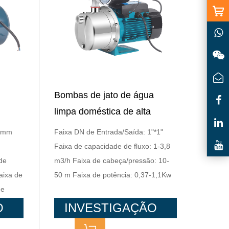
Bombas de jato de água
limpa doméstica de alta
rica
qualidade SS304 Corpo da
: mm
Faixa DN de Entrada/Saída: 1"*1"
bomba
Faixa de capacidade de fluxo: 1-3,8
de
m3/h Faixa de cabeça/pressão: 10-
aixa de
50 m Faixa de potência: 0,37-1,1Kw
de
O
INVESTIGAÇÃO