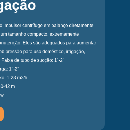
gua autoescorvantes com um desempenho hidráulico
acidade de pressão considerável. Capaz de
ofundidade e funcionam perfeitamente mesmo em
do para elevação e distribuição de água em
s por tanques de pequeno e médio porte.
1"-1,25"
: 1"-1,25"
e fluxo: 1-2,5 m3/h
são: 10-65 m
,37-2,2Kw
IS