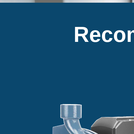
Reco
s