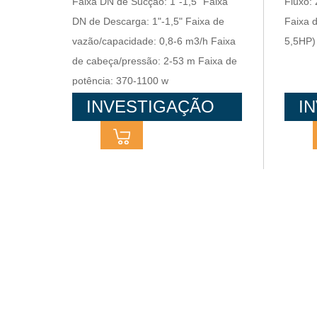
Faixa DN de Sucção: 1"-1,5" Faixa
Fluxo:
automáticas
Boost
DN de Descarga: 1"-1,5" Faixa de
Faixa 
vazão/capacidade: 0,8-6 m3/h Faixa
5,5HP)
de cabeça/pressão: 2-53 m Faixa de
potência: 370-1100 w
INVESTIGAÇÃO
I