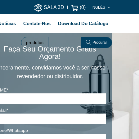
SALA 3D
(
0
)
INGLÊS
Notícias
Contate-Nos
Download Do Catálogo
produtos
Procurar
Faça Seu Orçamento Grátis
Agora!
nceramente, convidamos você a ser nosso
revendedor ou distribuidor.
ME*
Mail*
one/Whatsapp