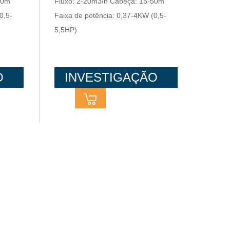
50m
Fluxo: 2-20m3/h Cabeça: 15-50m
0,5-
Faixa de potência: 0,37-4KW (0,5-
5,5HP)
O
INVESTIGAÇÃO