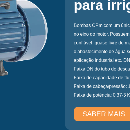
Bombas de jato de á
muito alto e uma cap
bombear até 9mt. pr
água com gás. Adequa
tubulações doméstica
Faixa DN de Sucção: 
Faixa DN de Descarga
Faixa de capacidade d
Faixa de cabeça/pres
Faixa de potência: 0
SABER MA