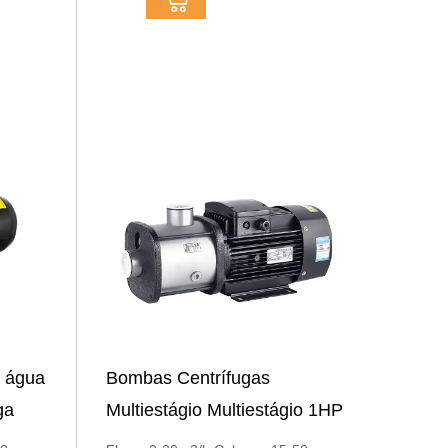
e água
Bombas Centrífugas
ga
Multiestágio Multiestágio 1HP
ável
Compacto Multiestágio