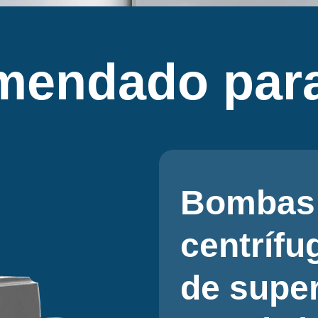
mendado para
Bomb
autoes
bomba 