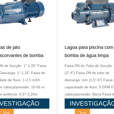
s de jato
Lagoa para piscina com
scorvantes de bomba
bomba de água limpa
gua
centrífuga industrial elét
DN de Sucção: 1"-1,25" Faixa
Faixa DN do Tubo de Sucção
QB-60 370 W
Descarga: 1"-1,25" Faixa de
(2"-6") Faixa DN do tubo de
dade de fluxo: 1-2,5 m3/h
descarga: mm (1,5"-5") Faixa 
de cabeça/pressão: 10-65 m
capacidade de fluxo: 0 GPM F
de potência: 0,37-2,2Kw
cabeça/pressão: Barra Faixa 
potência: Kw
NVESTIGAÇÃO
INVESTIGAÇÃ