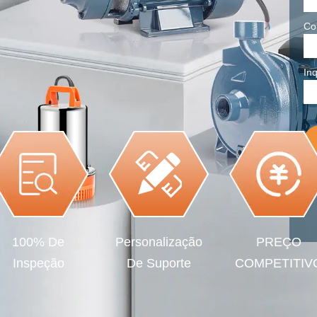
Co
Inq
100% De
Personalização
PREÇO
Inspeção
De Suporte
COMPETITIV