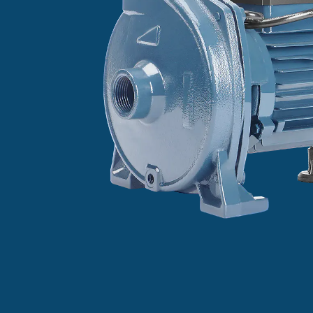
retamente
nte
ra aumentar
gação,