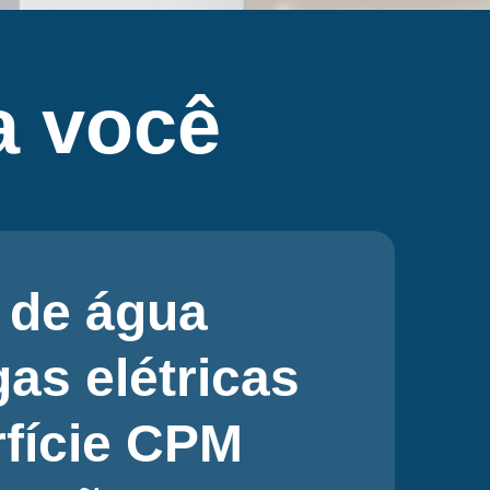
 você
as
corvantes de
de água a jato