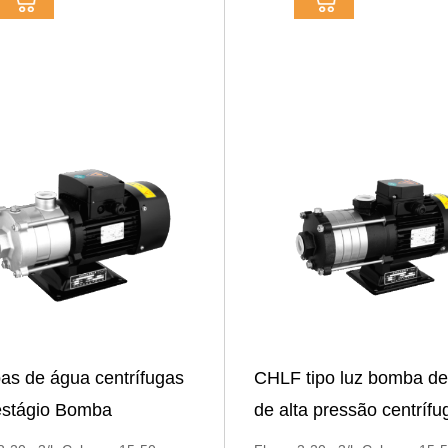
s de água centrífugas
CHLF tipo luz bomba d
estágio Bomba
de alta pressão centrífu
estágio CHL Water
horizontal de aço inoxid