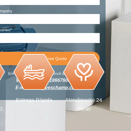
mpany
uiries*
Entraremos em contato com você dentro de hoje.
Whatsapp:+86-18667600006
E-mail:
info@yeschamp.com
Entrega Rápida
Atendimento 24
O
Horas