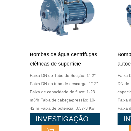
Bombas de água centrífugas
Bomba
elétricas de superfície
autoe
CPm1.5HP para irrigação
de á
Faixa DN do Tubo de Sucção: 1"-2"
Faixa 
Faixa DN do tubo de descarga: 1"-2"
DN de 
Faixa de capacidade de fluxo: 1-23
capaci
m3/h Faixa de cabeça/pressão: 10-
Faixa 
42 m Faixa de potência: 0,37-3 Kw
Faixa 
INVESTIGAÇÃO
I